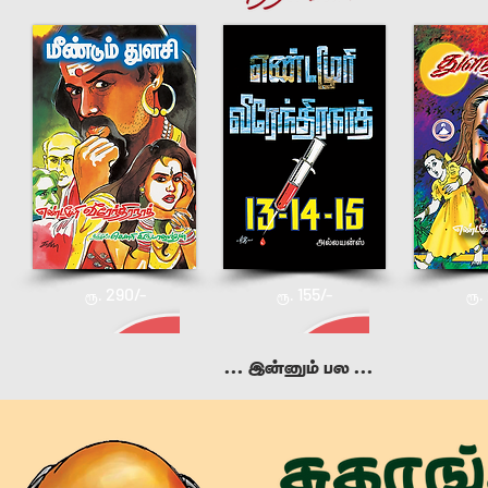
29
0/-
155/-
ரூ.
ரூ.
ரூ.
... Ö[ÐD Ãé ...