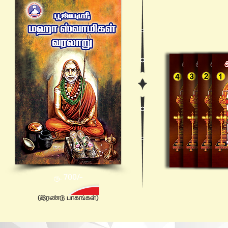
700/-
ரூ.
(Ö«õ| ÃVïºï^)