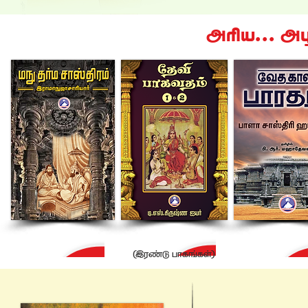
¶öB... ¶
1,950/-
380/-
960/-
ரூ.
ரூ.
ரூ.
(Ö«õ| ÃVïºï^)