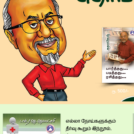
500/-
ரூ.
¨_éV ¼åVFïÓÂzD
yì¡ í®D ÖÍ±_,