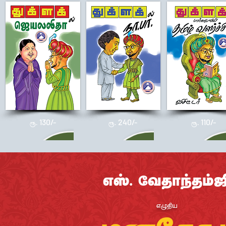
130/-
240/-
110/-
ரூ.
ரூ.
ரூ.
¨ü. ¼k>VÍ>D
]B