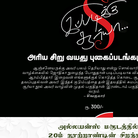
ஆஞ்சனேயருக்கு அவர் பலம் தெரியாது என்று சொல்வார்
வாழ்க்கையில் ஜோதிகா நுழைந்த போதுதான் படிப்படியாக விச
ஆரம்பித்தார். இறைவன் எங்களுக்குக் கொடுத்த கொடை சூர
தவப்புதல்வன் அவர். இந்தக் குடும்பத்தை தன் இதயத்தில் சுமப்ப
சூர்யா நூல் அவர் வாழ்வின் முதல் பகுதிதான். இரண்டாம் பகுதி
வரும்.
– சிவகுமார்
300
/-
ரூ.
அல்லயன்ஸ் மகுடத்தில
20
ம் நூற்றாண்டின் சிறந