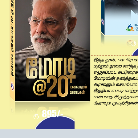
ரூ.
ÖÍ> ±_, Ãé ¸«Ã
\u®D mçÅ ÄVìÍ>
¨¿>©Ãâ¦ ïâ|ç«ï
¼\V½l[ >MÝmk\
¶«ÄVÓD ØÄB_ÃVâ
ÖÍ]BV ¨©Ã½ \V
¨[Ãç> ¶¿Ý>\V
g«V¥D xBuE>V[
89
5/-
ரூ.