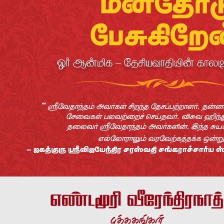
{ì g[tï  ¼>EBkV]l[ ïVé
""
p¼k>VÍ>D ¶kìï^ EÅÍ> ¼>Ä©ÃuÅVáì. >[
¼Äçkï^ ÃékuçÅß Ø
ÄF>kì. s·k NÍm
>çékì p¼k>VÍ>D ¶kìï¹[, ÖÍ> ·B
¨_¼éV«VKD k«¼kuïÝ>Âï Î[®
- ÛïÝzò psÛ¼BÍ]« Ä«ük] Äºï«VßÄVìB 