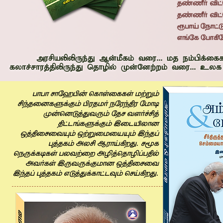
அரசியலிலிருந்து ஆன்மீகம் வரை... மத நம்பிக்கை
கலாச்சாரத்திலிருந்து தொழில் முன்னேற்றம் வரை... உலக
ÃVÃV ÄV¼Ç¸[ ØïV^çïï^ \u®D
EÍ>çªïÓÂzD ¸«>\ì å¼«Í]« ¼\V½
x[Øª|ÝmkòD ¼>Ä káìßEÝ
]â¦ºïÓÂzD Öç¦léVª
ÎÝ]çÄçk¥D Îu®ç\çB¥D ÖÍ>©
AÝ>ïD ¶éE g«VFþÅm. ÄJï
ØåòÂï½ï^ ÃékuçÅ ¶aÝØ>Va©Ã]_
¶kìï^ ÖòkòÂz\Vª ÎÝ]çÄçk
ÖÍ>© AÝ>ïD ¨|ÝmÂïVâ¦¡D ØÄFþÅm.