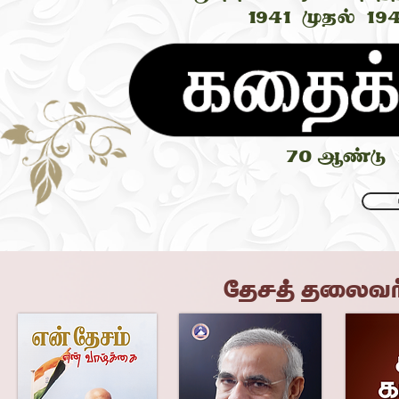
1941
முதல்
19
70
ஆண்டு ப
¼>ÄÝ >çék