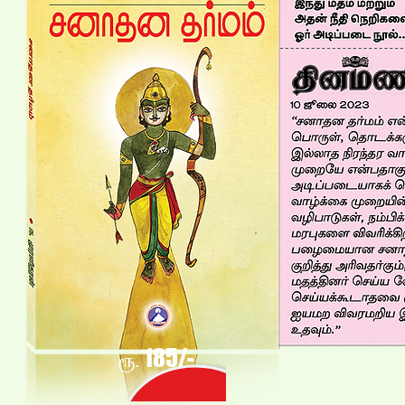
18
5
/-
ரூ.