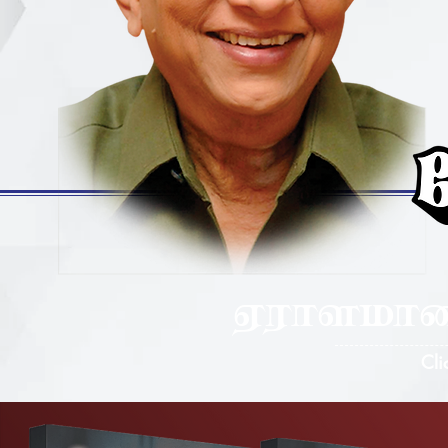
°«Vá\V
Cli