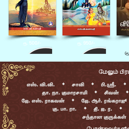
500/-
950/-
ரூ.
ரூ.
(
¼\KD ¸«
¼ÃV[Åkìï¹[