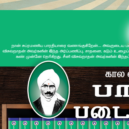
åV[ ·©«\èB ÃV«]BVç« kðºzþ¼Å[... ¶kòç¦B Ãç
s·kåV>[ ¶kúï¹[ ÖÍ> ¶ú©Ãè©A, ÄV>çª, ï|D cçw
ïõ x[¼ª Ø>öþÅm. æM s·kåV>[ ¶kúï¹[ ÖÍ>