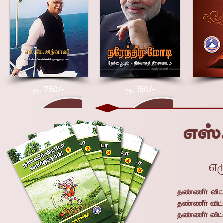
750/-
150/-
ரூ.
ரூ.

