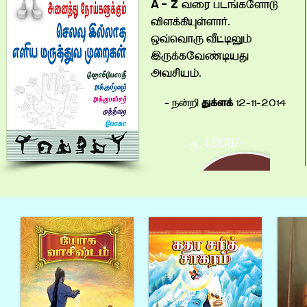
z
A -
kç« Ã¦ºï¼áV|
sáÂþ¥^áVì.
ÎËØkVò Tâ½KD
ÖòÂï¼kõ½Bm
¶kEBD.
- å[¤
mÂáÂ
12-11-2014
1,000/-
ரூ.